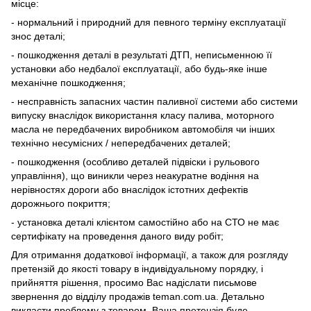
місце:
- нормальний і природний для певного терміну експлуатації
знос деталі;
- пошкодження деталі в результаті ДТП, неписьменною її
установки або недбалої експлуатації, або будь-яке інше
механічне пошкодження;
- несправність запасних частин паливної системи або системи
випуску внаслідок використання класу палива, моторного
масла не передбачених виробником автомобіля чи інших
технічно несумісних / непередбачених деталей;
- пошкодження (особливо деталей підвіски і рульового
управління), що виникли через неакуратне водіння на
нерівностях дороги або внаслідок істотних дефектів
дорожнього покриття;
- установка деталі клієнтом самостійно або на СТО не має
сертифікату на проведення даного виду робіт;
Для отримання додаткової інформації, а також для розгляду
претензій до якості товару в індивідуальному порядку, і
прийняття рішення, просимо Вас надіслати письмове
звернення до відділу продажів teman.com.ua. Детально
викласти проблему з товаром. Ваша претензія буде