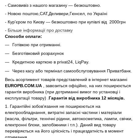
- Самовивіз з нашого магазину — безкоштовно.
- Новою поштою,САТ,Деливери,Гюнсел, по Україні
- Кур'єром по Києву — безкоштовно при купiвлi вiд 2000грн
-
Більше інформації про доставку
Способи оплати:
Готівкою при отриманні.
Безготівковий розрахунок
Кредитною карткою в privat24, LiqPay.
Через касу або термінал самообслуговування Приватбанк.
Весь асортимент товарів представлений в інтернет магазині
EUROPB.COM.UA
, завозиться офіційно, на них поширюється
гарантія виробника (при дотриманні вимог по установці і
експлуатації товару) .
Гарантія від виробника 12 місяців.
1. Гарантійні зобов'язання не поширюються на
електрообладнання, витратні запасні частини і матеріали
(масла, фільтри, технічні рідини, автокосметика, лампи, свічки,
електронні блоки, запобіжники і т.п.). Даний вид товару
перевіряється на його цілісність і працездатність в момент
отримання.