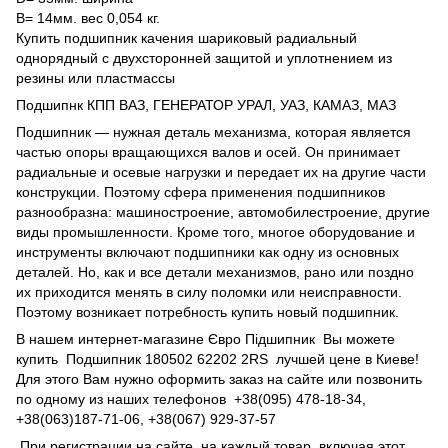
B= 14мм. вес 0,054 кг.
Купить подшипник качения шариковый радиальный
однорядный с двухсторонней защитой и уплотнением из
резины или пластмассы
Подшипнк КПП ВАЗ, ГЕНЕРАТОР УРАЛ, УАЗ, КАМАЗ, МАЗ
Подшипник — нужная деталь механизма, которая является
частью опоры вращающихся валов и осей. Он принимает
радиальные и осевые нагрузки и передает их на другие части
конструкции. Поэтому сфера применения подшипников
разнообразна: машиностроение, автомобилестроение, другие
виды промышленности. Кроме того, многое оборудование и
инструменты включают подшипники как одну из основных
деталей. Но, как и все детали механизмов, рано или поздно
их приходится менять в силу поломки или неисправности.
Поэтому возникает потребность купить новый подшипник.
В нашем интернет-магазине Євро Підшипник Вы можете
купить Подшипник 180502 62202 2RS лучшей цене в Киеве!
Для этого Вам нужно оформить заказ на сайте или позвонить
по одному из наших телефонов +38(095) 478-18-34,
+38(063)187-71-06, +38(067) 929-37-57
При регистрации на сайте, на каждый товар, включая этот