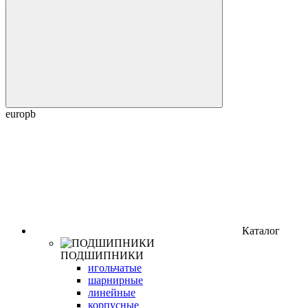
europb
Каталог
ПОДШИПНИКИ
игольчатые
шарнирные
линейные
корпусные