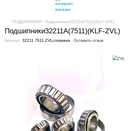
ПОДШИПНИКИ
Подшипники32211A(7511)(KLF-ZVL)
Подшипники32211A(7511)(KLF-ZVL)
Артикул:
32211 7511 ZVLсловакия
Оставить отзыв