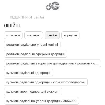
ПІДШИПНИКИ
лінійні
лінійні
гольчасті
шарнірні
лінійні
корпусні
роликові радіально-упорні конічні
роликові радіальні сферичні дворядні
роликові радіальні з коротким циліндричними роликами однорядні
кулькові радіальні однорядні
кулькові радіальні однорядні / сільськогосподарські
кулькові упорні однорядні вижимні
кулькові радіально-упорні дворядні / 3056000