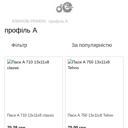
КЛИНОВІ РЕМЕНІ
профіль A
профіль A
Фільтр
За популярністю
Паси А 710 13х11х8 classic
Паси А 750 13х11х8 Tehno
70.28 грн
75.00 грн