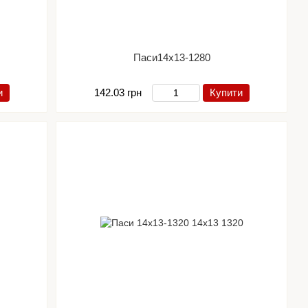
Паси14х13-1280
и
142.03 грн
Купити