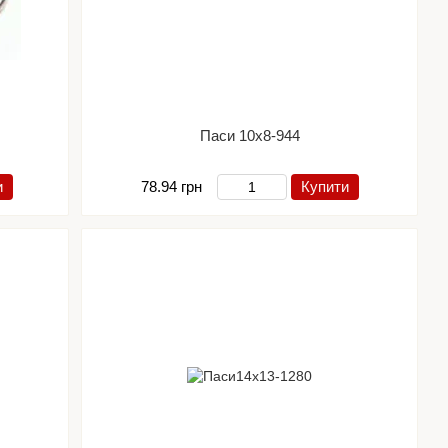
Паси 10х8-944
и
78.94 грн
Купити