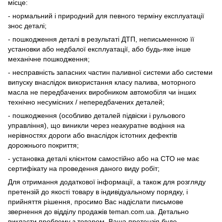
місце:
- нормальний і природний для певного терміну експлуатації
знос деталі;
- пошкодження деталі в результаті ДТП, неписьменною її
установки або недбалої експлуатації, або будь-яке інше
механічне пошкодження;
- несправність запасних частин паливної системи або системи
випуску внаслідок використання класу палива, моторного
масла не передбачених виробником автомобіля чи інших
технічно несумісних / непередбачених деталей;
- пошкодження (особливо деталей підвіски і рульового
управління), що виникли через неакуратне водіння на
нерівностях дороги або внаслідок істотних дефектів
дорожнього покриття;
- установка деталі клієнтом самостійно або на СТО не має
сертифікату на проведення даного виду робіт;
Для отримання додаткової інформації, а також для розгляду
претензій до якості товару в індивідуальному порядку, і
прийняття рішення, просимо Вас надіслати письмове
звернення до відділу продажів teman.com.ua. Детально
викласти проблему з товаром. Ваша претензія буде