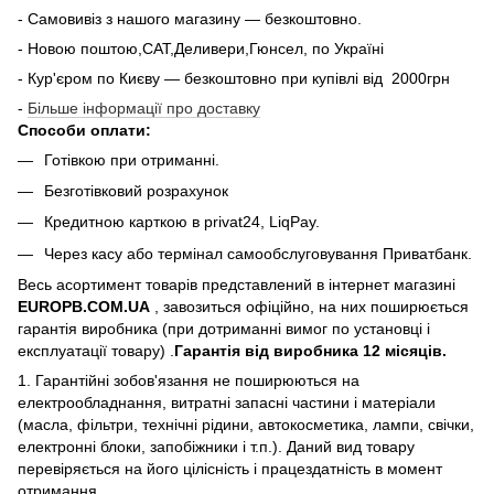
- Самовивіз з нашого магазину — безкоштовно.
- Новою поштою,САТ,Деливери,Гюнсел, по Україні
- Кур'єром по Києву — безкоштовно при купiвлi вiд 2000грн
-
Більше інформації про доставку
Способи оплати:
Готівкою при отриманні.
Безготівковий розрахунок
Кредитною карткою в privat24, LiqPay.
Через касу або термінал самообслуговування Приватбанк.
Весь асортимент товарів представлений в інтернет магазині
EUROPB.COM.UA
, завозиться офіційно, на них поширюється
гарантія виробника (при дотриманні вимог по установці і
експлуатації товару) .
Гарантія від виробника 12 місяців.
1. Гарантійні зобов'язання не поширюються на
електрообладнання, витратні запасні частини і матеріали
(масла, фільтри, технічні рідини, автокосметика, лампи, свічки,
електронні блоки, запобіжники і т.п.). Даний вид товару
перевіряється на його цілісність і працездатність в момент
отримання.