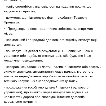
автомобіля;
- копію сертифіката відповідності на надання послуг, що
надаються сервісом;
- документ, що підтверджує факт придбання Товару у
Продавця.
4. Продавець не несе гарантійних зобов'язань, якщо має
місце:
- нормальний і природний для певного терміну експлуатації
знос деталі;
- пошкодження деталі в результаті ДТП, неписьменною її
установки або недбалої експлуатації, або будь-яке інше
механічне пошкодження;
- несправність запасних частин паливної системи або системи
випуску внаслідок використання класу палива, моторного
масла не передбачених виробником автомобіля чи інших
технічно несумісних / непередбачених деталей;
- пошкодження (особливо деталей підвіски і рульового
управління), що виникли через неакуратне водіння на
нерівностях дороги або внаслідок істотних дефектів
дорожнього покриття;