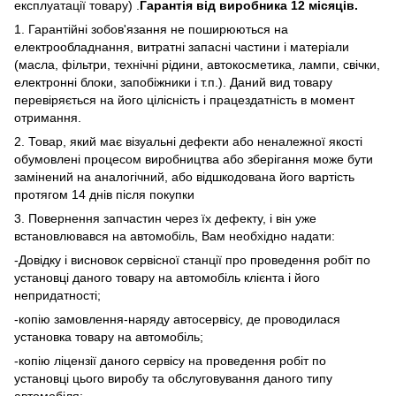
експлуатації товару) .
Гарантія від виробника 12 місяців.
1. Гарантійні зобов'язання не поширюються на
електрообладнання, витратні запасні частини і матеріали
(масла, фільтри, технічні рідини, автокосметика, лампи, свічки,
електронні блоки, запобіжники і т.п.). Даний вид товару
перевіряється на його цілісність і працездатність в момент
отримання.
2. Товар, який має візуальні дефекти або неналежної якості
обумовлені процесом виробництва або зберігання може бути
замінений на аналогічний, або відшкодована його вартість
протягом 14 днів після покупки
3. Повернення запчастин через їх дефекту, і він уже
встановлювався на автомобіль, Вам необхідно надати:
-Довідку і висновок сервісної станції про проведення робіт по
установці даного товару на автомобіль клієнта і його
непридатності;
-копію замовлення-наряду автосервісу, де проводилася
установка товару на автомобіль;
-копію ліцензії даного сервісу на проведення робіт по
установці цього виробу та обслуговування даного типу