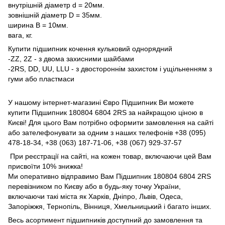
внутрішній діаметр d = 20мм.
зовнішній діаметр D = 35мм.
ширина B = 10мм.
вага, кг.
Купити підшипник кочення кульковий однорядний
-ZZ, 2Z - з двома захисними шайбами
-2RS, DD, UU, LLU - з двостороннім захистом і ущільненням з
гуми або пластмаси
У нашому інтернет-магазині Євро Підшипник Ви можете
купити Підшипник 180804 6804 2RS за найкращою ціною в
Києві! Для цього Вам потрібно оформити замовлення на сайті
або зателефонувати за одним з наших телефонів +38 (095)
478-18-34, +38 (063) 187-71-06, +38 (067) 929-37-57
При реєстрації на сайті, на кожен товар, включаючи цей Вам
присвоїти 10% знижка!
Ми оперативно відправимо Вам Підшипник 180804 6804 2RS
перевізником по Києву або в будь-яку точку України,
включаючи такі міста як Харків, Дніпро, Львів, Одеса,
Запоріжжя, Тернопіль, Вінниця, Хмельницький і багато інших.
Весь асортимент підшипників доступний до замовлення та