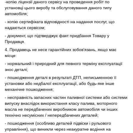
-копію ліцензії даного сервісу на проведення робіт по
установці цього виробу та обслуговування даного типу
автомобіля;
- копію сертифіката відповідності на надання послуг, що
надаються сервісом;
- документ, що підтверджує факт придбання Товару у
Продавця.
4. Продавець не несе гарантійних зобов'язань, якщо має
місце:
- нормальний і природний для певного терміну експлуатації
знос деталі;
- пошкодження деталі в результаті ДТП, неписьменною її
установки або недбалої експлуатації, або будь-яке інше
механічне пошкодження;
- несправність запасних частин паливної системи або системи
випуску внаслідок використання класу палива, моторного
масла не передбачених виробником автомобіля чи інших
технічно несумісних / непередбачених деталей;
- пошкодження (особливо деталей підвіски і рульового
управління), що виникли через неакуратне водіння на