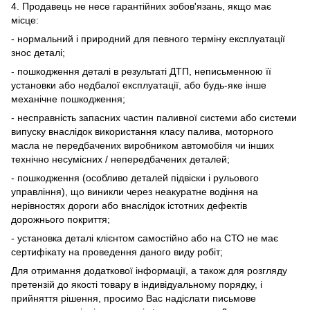
4. Продавець не несе гарантійних зобов'язань, якщо має
місце:
- нормальний і природний для певного терміну експлуатації
знос деталі;
- пошкодження деталі в результаті ДТП, неписьменною її
установки або недбалої експлуатації, або будь-яке інше
механічне пошкодження;
- несправність запасних частин паливної системи або системи
випуску внаслідок використання класу палива, моторного
масла не передбачених виробником автомобіля чи інших
технічно несумісних / непередбачених деталей;
- пошкодження (особливо деталей підвіски і рульового
управління), що виникли через неакуратне водіння на
нерівностях дороги або внаслідок істотних дефектів
дорожнього покриття;
- установка деталі клієнтом самостійно або на СТО не має
сертифікату на проведення даного виду робіт;
Для отримання додаткової інформації, а також для розгляду
претензій до якості товару в індивідуальному порядку, і
прийняття рішення, просимо Вас надіслати письмове