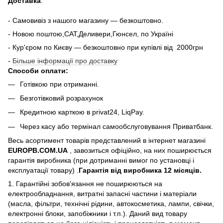
Доставка
:
- Самовивіз з нашого магазину — безкоштовно.
- Новою поштою,САТ,Деливери,Гюнсел, по Україні
- Кур'єром по Києву — безкоштовно при купiвлi вiд 2000грн
-
Більше інформації про доставку
Способи оплати:
Готівкою при отриманні.
Безготівковий розрахунок
Кредитною карткою в privat24, LiqPay.
Через касу або термінал самообслуговування Приватбанк.
Весь асортимент товарів представлений в інтернет магазині
EUROPB.COM.UA
, завозиться офіційно, на них поширюється
гарантія виробника (при дотриманні вимог по установці і
експлуатації товару) .
Гарантія від виробника 12 місяців.
1. Гарантійні зобов'язання не поширюються на
електрообладнання, витратні запасні частини і матеріали
(масла, фільтри, технічні рідини, автокосметика, лампи, свічки,
електронні блоки, запобіжники і т.п.). Даний вид товару