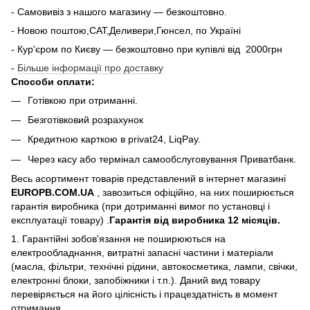
- Самовивіз з нашого магазину — безкоштовно.
- Новою поштою,САТ,Деливери,Гюнсел, по Україні
- Кур'єром по Києву — безкоштовно при купiвлi вiд 2000грн
-
Більше інформації про доставку
Способи оплати:
Готівкою при отриманні.
Безготівковий розрахунок
Кредитною карткою в privat24, LiqPay.
Через касу або термінал самообслуговування Приватбанк.
Весь асортимент товарів представлений в інтернет магазині
EUROPB.COM.UA
, завозиться офіційно, на них поширюється
гарантія виробника (при дотриманні вимог по установці і
експлуатації товару) .
Гарантія від виробника 12 місяців.
1. Гарантійні зобов'язання не поширюються на
електрообладнання, витратні запасні частини і матеріали
(масла, фільтри, технічні рідини, автокосметика, лампи, свічки,
електронні блоки, запобіжники і т.п.). Даний вид товару
перевіряється на його цілісність і працездатність в момент
отримання.