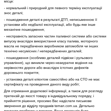
місце:
- нормальний і природний для певного терміну експлуатації
знос деталі;
- пошкодження деталі в результаті ДТП, неписьменною її
установки або недбалої експлуатації, або будь-яке інше
механічне пошкодження;
- несправність запасних частин паливної системи або системи
випуску внаслідок використання класу палива, моторного
масла не передбачених виробником автомобіля чи інших
технічно несумісних / непередбачених деталей;
- пошкодження (особливо деталей підвіски і рульового
управління), що виникли через неакуратне водіння на
нерівностях дороги або внаслідок істотних дефектів
дорожнього покриття;
- установка деталі клієнтом самостійно або на СТО не має
сертифікату на проведення даного виду робіт;
Для отримання додаткової інформації, а також для розгляду
претензій до якості товару в індивідуальному порядку, і
прийняття рішення, просимо Вас надіслати письмове
звернення до відділу продажів teman.com.ua. Детально
викласти проблему з товаром. Ваша претензія буде