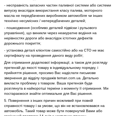
- несправність запасних частин паливної системи або системи
випуску внаслідок використання класу палива, моторного
масла не передбачених виробником автомобіля чи інших
технічно несумісних / непередбачених деталей;
- пошкодження (особливо деталей підвіски і рульового
управління), що виникли через неакуратне водіння на
нерівностях дороги або внаслідок істотних дефектів
дорожнього покриття;
- установка деталі клієнтом самостійно або на СТО не має
сертифікату на проведення даного виду робіт;
Для отримання додаткової інформації, а також для розгляду
претензій до якості товару в індивідуальному порядку, і
прийняття рішення, просимо Вас надіслати письмове
звернення до відділу продажів teman.com.ua. Детально
викласти проблему з товаром. Ваша претензія буде
розглянута в найкоротші терміни з моменту її отримання. Ми
постараємося знайти оптимальне для Вас рішення.
5. Повернення з інших причин можливий при повній
справності товару і за умови, що він не встановлювався на
автомобіль. Такий товар може бути повернутий Вами або