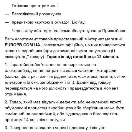
Готівкою при отриманні.
Безготівковий розрахунок
Кредитною карткою в privat24, LiqPay.
Через касу або термінал самообслуговування Приватбанк.
Весь асортимент товарів представлений в інтернет магазині
EUROPB.COM.UA
, завозиться офіційно, на них поширюється
гарантія виробника (при дотриманні вимог по установці і
експлуатації товару) .
Гарантія від виробника 12 місяців.
1. Гарантійні зобов'язання не поширюються на
електрообладнання, витратні запасні частини і матеріали
(масла, фільтри, технічні рідини, автокосметика, лампи, свічки,
електронні блоки, запобіжники і т.п.). Даний вид товару
перевіряється на його цілісність і працездатність в момент
отримання.
2. Товар, який має візуальні дефекти або неналежної якості
обумовлені процесом виробництва або зберігання може бути
замінений на аналогічний, або відшкодована його вартість
протягом 14 днів після покупки
3. Повернення запчастин через їх дефекту, і він уже