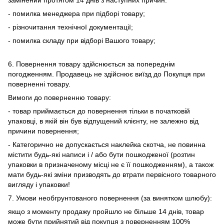
замінений протягом 14 днів з наступних причин:
- помилка менеджера при підборі товару;
- різночитання технічної документації;
- помилка складу при відборі Вашого товару;
6. Повернення товару здійснюється за попереднім
погодженням. Продавець не здійснює виїзд до Покупця при
поверненні товару.
Вимоги до поверненню товару:
- товар приймається до повернення тільки в початковій
упаковці, в якій він був відпущений клієнту, не залежно від
причини повернення;
- Категорично не допускається наклейка скотча, не повинна
містити будь-які написи і / або бути пошкодженої (розтин
упаковки в призначеному місці не є її пошкодженням), а також
мати будь-які зміни призводять до втрати первісного товарного
вигляду і упаковки!
7. Умови необгрунтованого повернення (за винятком шлюбу):
якщо з моменту продажу пройшло не більше 14 днів, товар
може бути прийнятий від покупця з поверненням 100%