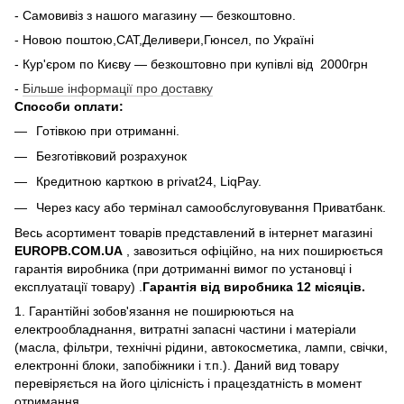
- Самовивіз з нашого магазину — безкоштовно.
- Новою поштою,САТ,Деливери,Гюнсел, по Україні
- Кур'єром по Києву — безкоштовно при купiвлi вiд 2000грн
-
Більше інформації про доставку
Способи оплати:
Готівкою при отриманні.
Безготівковий розрахунок
Кредитною карткою в privat24, LiqPay.
Через касу або термінал самообслуговування Приватбанк.
Весь асортимент товарів представлений в інтернет магазині
EUROPB.COM.UA
, завозиться офіційно, на них поширюється
гарантія виробника (при дотриманні вимог по установці і
експлуатації товару) .
Гарантія від виробника 12 місяців.
1. Гарантійні зобов'язання не поширюються на
електрообладнання, витратні запасні частини і матеріали
(масла, фільтри, технічні рідини, автокосметика, лампи, свічки,
електронні блоки, запобіжники і т.п.). Даний вид товару
перевіряється на його цілісність і працездатність в момент
отримання.