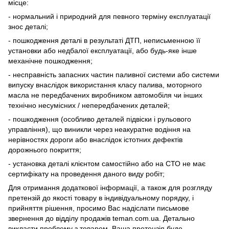
місце:
- нормальний і природний для певного терміну експлуатації
знос деталі;
- пошкодження деталі в результаті ДТП, неписьменною її
установки або недбалої експлуатації, або будь-яке інше
механічне пошкодження;
- несправність запасних частин паливної системи або системи
випуску внаслідок використання класу палива, моторного
масла не передбачених виробником автомобіля чи інших
технічно несумісних / непередбачених деталей;
- пошкодження (особливо деталей підвіски і рульового
управління), що виникли через неакуратне водіння на
нерівностях дороги або внаслідок істотних дефектів
дорожнього покриття;
- установка деталі клієнтом самостійно або на СТО не має
сертифікату на проведення даного виду робіт;
Для отримання додаткової інформації, а також для розгляду
претензій до якості товару в індивідуальному порядку, і
прийняття рішення, просимо Вас надіслати письмове
звернення до відділу продажів teman.com.ua. Детально
викласти проблему з товаром. Ваша претензія буде