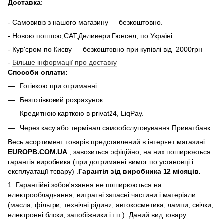
Доставка
:
- Самовивіз з нашого магазину — безкоштовно.
- Новою поштою,САТ,Деливери,Гюнсел, по Україні
- Кур'єром по Києву — безкоштовно при купiвлi вiд 2000грн
-
Більше інформації про доставку
Способи оплати:
Готівкою при отриманні.
Безготівковий розрахунок
Кредитною карткою в privat24, LiqPay.
Через касу або термінал самообслуговування Приватбанк.
Весь асортимент товарів представлений в інтернет магазині
EUROPB.COM.UA
, завозиться офіційно, на них поширюється
гарантія виробника (при дотриманні вимог по установці і
експлуатації товару) .
Гарантія від виробника 12 місяців.
1. Гарантійні зобов'язання не поширюються на
електрообладнання, витратні запасні частини і матеріали
(масла, фільтри, технічні рідини, автокосметика, лампи, свічки,
електронні блоки, запобіжники і т.п.). Даний вид товару