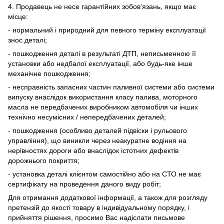
4. Продавець не несе гарантійних зобов'язань, якщо має
місце:
- нормальний і природний для певного терміну експлуатації
знос деталі;
- пошкодження деталі в результаті ДТП, неписьменною її
установки або недбалої експлуатації, або будь-яке інше
механічне пошкодження;
- несправність запасних частин паливної системи або системи
випуску внаслідок використання класу палива, моторного
масла не передбачених виробником автомобіля чи інших
технічно несумісних / непередбачених деталей;
- пошкодження (особливо деталей підвіски і рульового
управління), що виникли через неакуратне водіння на
нерівностях дороги або внаслідок істотних дефектів
дорожнього покриття;
- установка деталі клієнтом самостійно або на СТО не має
сертифікату на проведення даного виду робіт;
Для отримання додаткової інформації, а також для розгляду
претензій до якості товару в індивідуальному порядку, і
прийняття рішення, просимо Вас надіслати письмове