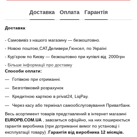
Доставка
Оплата
Гарантія
Доставка
:
- Самовивіз з нашого магазину — безкоштовно.
- Новою поштою,САТ,Деливери,Гюнсел, по Україні
- Кур'єром по Києву — безкоштовно при купiвлi вiд 2000грн
-
Більше інформації про доставку
Способи оплати:
Готівкою при отриманні.
Безготівковий розрахунок
Кредитною карткою в privat24, LiqPay.
Через касу або термінал самообслуговування Приватбанк.
Весь асортимент товарів представлений в інтернет магазині
EUROPB.COM.UA
, завозиться офіційно, на них поширюється
гарантія виробника (при дотриманні вимог по установці і
експлуатації товару) .
Гарантія від виробника 12 місяців.