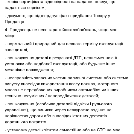
- копію сертифіката відповідності на надання послуг, що
надаються сервісом;
- документ, що підтверджує факт придбання Товару у
Продавця.
4. Продавець не несе гарантійних зобов'язань, якщо має
місце:
- нормальний і природний для певного терміну експлуатації
знос деталі;
- пошкодження деталі в результаті ДТП, неписьменною її
установки або недбалої експлуатації, або будь-яке інше
механічне пошкодження;
- несправність запасних частин паливної системи або системи
випуску внаслідок використання класу палива, моторного
масла не передбачених виробником автомобіля чи інших
технічно несумісних / непередбачених деталей;
- пошкодження (особливо деталей підвіски і рульового
управління), що виникли через неакуратне водіння на
нерівностях дороги або внаслідок істотних дефектів
дорожнього покриття;
- установка деталі клієнтом самостійно або на СТО не має