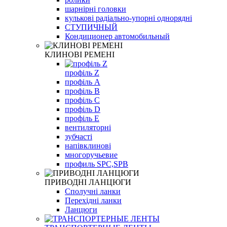
шарнірні головки
кулькові радіально-упорні однорядні
СТУПИЧНЫЙ
Кондиционер автомобильный
КЛИНОВІ РЕМЕНІ
профіль Z
профіль A
профіль B
профіль С
профіль D
профіль Е
вентиляторні
зубчасті
напівклинові
многоручьевие
профиль SPC,SPB
ПРИВОДНІ ЛАНЦЮГИ
Сполучні ланки
Перехідні ланки
Ланцюги