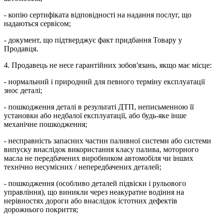
- копію сертифіката відповідності на надання послуг, що
надаються сервісом;
- документ, що підтверджує факт придбання Товару у
Продавця.
4. Продавець не несе гарантійних зобов'язань, якщо має місце:
- нормальний і природний для певного терміну експлуатації
знос деталі;
- пошкодження деталі в результаті ДТП, неписьменною її
установки або недбалої експлуатації, або будь-яке інше
механічне пошкодження;
- несправність запасних частин паливної системи або системи
випуску внаслідок використання класу палива, моторного
масла не передбачених виробником автомобіля чи інших
технічно несумісних / непередбачених деталей;
- пошкодження (особливо деталей підвіски і рульового
управління), що виникли через неакуратне водіння на
нерівностях дороги або внаслідок істотних дефектів
дорожнього покриття;