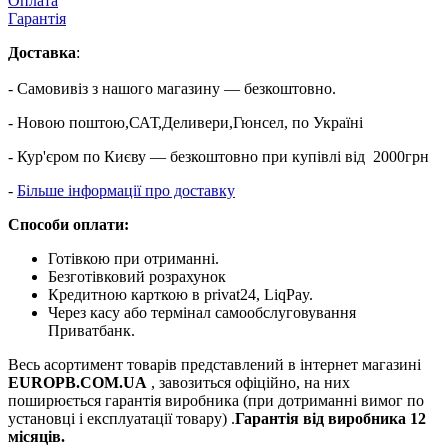
Оплата
Гарантія
Доставка
:
- Самовивіз з нашого магазину — безкоштовно.
- Новою поштою,САТ,Деливери,Гюнсел, по Україні
- Кур'єром по Києву — безкоштовно при купiвлi вiд 2000грн
-
Більше інформації про доставку
Способи оплати:
Готівкою при отриманні.
Безготівковий розрахунок
Кредитною карткою в privat24, LiqPay.
Через касу або термінал самообслуговування
Приватбанк.
Весь асортимент товарів представлений в інтернет магазині
EUROPB.COM.UA
, завозиться офіційно, на них
поширюється гарантія виробника (при дотриманні вимог по
установці і експлуатації товару) .
Гарантія від виробника 12
місяців.