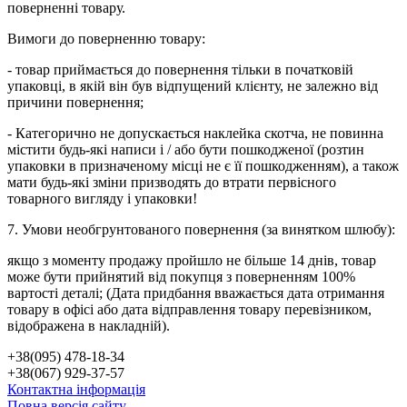
поверненні товару.
Вимоги до поверненню товару:
- товар приймається до повернення тільки в початковій
упаковці, в якій він був відпущений клієнту, не залежно від
причини повернення;
- Категорично не допускається наклейка скотча, не повинна
містити будь-які написи і / або бути пошкодженої (розтин
упаковки в призначеному місці не є її пошкодженням), а також
мати будь-які зміни призводять до втрати первісного
товарного вигляду і упаковки!
7. Умови необгрунтованого повернення (за винятком шлюбу):
якщо з моменту продажу пройшло не більше 14 днів, товар
може бути прийнятий від покупця з поверненням 100%
вартості деталі; (Дата придбання вважається дата отримання
товару в офісі або дата відправлення товару перевізником,
відображена в накладній).
+38(095) 478-18-34
+38(067) 929-37-57
Контактна інформація
Повна версія сайту