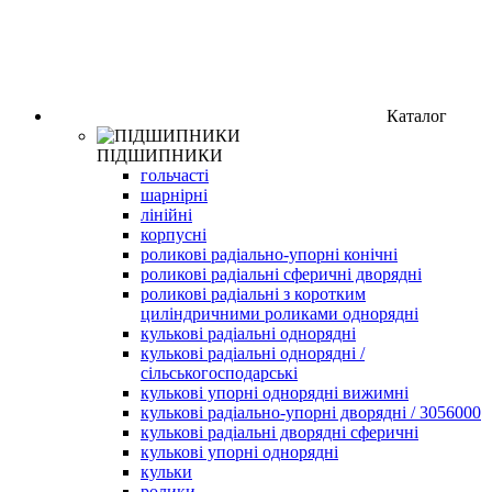
Каталог
ПІДШИПНИКИ
гольчасті
шарнірні
лінійні
корпусні
роликові радіально-упорні конічні
роликові радіальні сферичні дворядні
роликові радіальні з коротким
циліндричними роликами однорядні
кулькові радіальні однорядні
кулькові радіальні однорядні /
сільськогосподарські
кулькові упорні однорядні вижимні
кулькові радіально-упорні дворядні / 3056000
кулькові радіальні дворядні сферичні
кулькові упорні однорядні
кульки
ролики