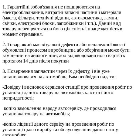
1. Гарантійні зобов'язання не поширюються на
електрообладнання, витратні запасні частини і матеріали
(масла, фільтри, технічні рідини, автокосметика, лампи,
свічки, електронні блоки, запобіжники і т.п.). Даний вид
товару перевіряється на його цілісність і працездатність в
момент отримання.
2. Товар, який має візуальні дефекти або неналежної якості
обумовлені процесом виробництва або зберігання може бути
замінений на аналогічний, або відшкодована його вартість
протягом 14 днів після покупки
3. Повернення запчастин через їх дефекту, і він уже
встановлювався на автомобіль, Вам необхідно надати:
-Довідку і висновок сервісної станції про проведення робіт по
установці даного товару на автомобіль клієнта і його
непридатності;
-копію замовлення-наряду автосервісу, де проводилася
установка товару на автомобіль;
-копію ліцензії даного сервісу на проведення робіт по
установці цього виробу та обслуговування даного типу
автомобіля;