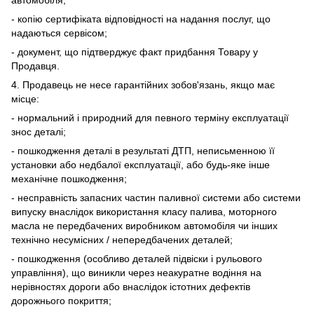
автомобіля;
- копію сертифіката відповідності на надання послуг, що
надаються сервісом;
- документ, що підтверджує факт придбання Товару у
Продавця.
4. Продавець не несе гарантійних зобов'язань, якщо має
місце:
- нормальний і природний для певного терміну експлуатації
знос деталі;
- пошкодження деталі в результаті ДТП, неписьменною її
установки або недбалої експлуатації, або будь-яке інше
механічне пошкодження;
- несправність запасних частин паливної системи або системи
випуску внаслідок використання класу палива, моторного
масла не передбачених виробником автомобіля чи інших
технічно несумісних / непередбачених деталей;
- пошкодження (особливо деталей підвіски і рульового
управління), що виникли через неакуратне водіння на
нерівностях дороги або внаслідок істотних дефектів
дорожнього покриття;