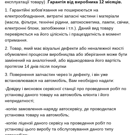
експлуатації товару) .
Гарантія від виробника 12 місяців.
1. Гарантійні зобов'язання не поширюються на
електрообладнання, витратні запасні частини і матеріали
(масла, фільтри, технічні рідини, автокосметика, лампи, свічки,
електронні блоки, запобіжники і т.п.). Даний вид товару
перевіряється на його цілісність і працездатність в момент
отримання.
2. Товар, який має візуальні дефекти або неналежної якості
обумовлені процесом виробництва або зберігання може бути
замінений на аналогічний, або відшкодована його вартість
протягом 14 днів після покупки
3. Повернення запчастин через їх дефекту, і він уже
встановлювався на автомобіль, Вам необхідно надати:
-Довідку і висновок сервісної станції про проведення робіт по
установці даного товару на автомобіль клієнта і його
непридатності;
-копію замовлення-наряду автосервісу, де проводилася
установка товару на автомобіль;
-копію ліцензії даного сервісу на проведення робіт по
установці цього виробу та обслуговування даного типу