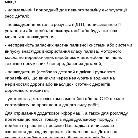
місце:
- нормальний і природний для певного терміну експлуатації
знос деталі;
- пошкодження деталі в результаті ДТП, неписьменною її
установки або недбалої експлуатації, або будь-яке інше
механічне пошкодження;
- несправність запасних частин паливної системи або системи
випуску внаслідок використання класу палива, моторного
масла не передбачених виробником автомобіля чи інших
технічно несумісних / непередбачених деталей;
- пошкодження (особливо деталей підвіски і рульового
управління), що виникли через неакуратне водіння на
нерівностях дороги або внаслідок істотних дефектів
дорожнього покриття;
- установка деталі клієнтом самостійно або на СТО не має
сертифікату на проведення даного виду робіт;
Для отримання додаткової інформації, а також для розгляду
претензій до якості товару в індивідуальному порядку, і
прийняття рішення, просимо Вас надіслати письмове
звернення до відділу продажів teman.com.ua. Детально
викласти проблему з товаром. Ваша претензія буде