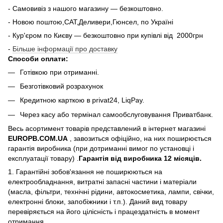
- Самовивіз з нашого магазину — безкоштовно.
- Новою поштою,САТ,Деливери,Гюнсел, по Україні
- Кур'єром по Києву — безкоштовно при купiвлi вiд 2000грн
-
Більше інформації про доставку
Способи оплати:
Готівкою при отриманні.
Безготівковий розрахунок
Кредитною карткою в privat24, LiqPay.
Через касу або термінал самообслуговування Приватбанк.
Весь асортимент товарів представлений в інтернет магазині
EUROPB.COM.UA
, завозиться офіційно, на них поширюється
гарантія виробника (при дотриманні вимог по установці і
експлуатації товару) .
Гарантія від виробника 12 місяців.
1. Гарантійні зобов'язання не поширюються на
електрообладнання, витратні запасні частини і матеріали
(масла, фільтри, технічні рідини, автокосметика, лампи, свічки,
електронні блоки, запобіжники і т.п.). Даний вид товару
перевіряється на його цілісність і працездатність в момент
отримання.