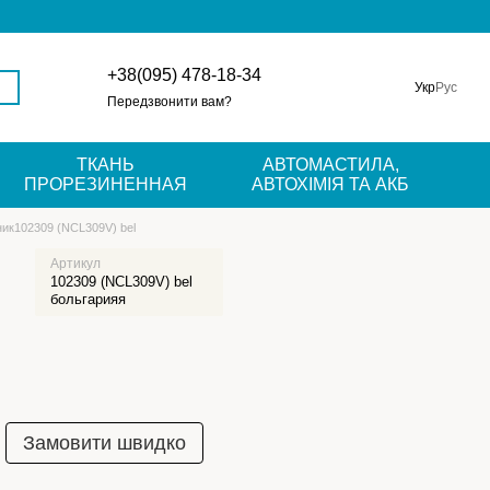
+38(095) 478-18-34
Укр
Рус
Передзвонити вам?
ТКАНЬ
АВТОМАСТИЛА,
ПРОРЕЗИНЕННАЯ
АВТОХІМІЯ ТА АКБ
ик102309 (NCL309V) bel
Артикул
102309 (NCL309V) bel
больгарияя
Замовити швидко