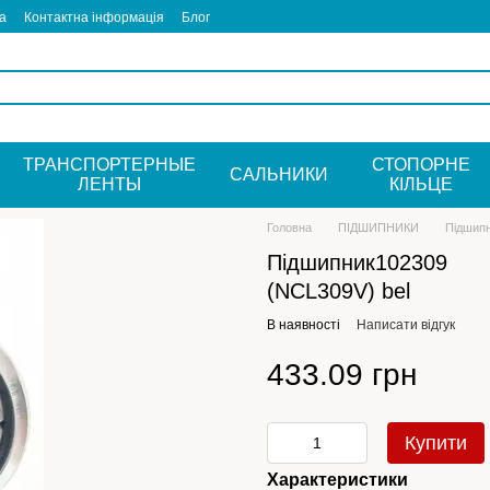
а
Контактна інформація
Блог
ТРАНСПОРТЕРНЫЕ
СТОПОРНЕ
САЛЬНИКИ
ЛЕНТЫ
КIЛЬЦЕ
Головна
ПІДШИПНИКИ
Підшипн
Підшипник102309
(NCL309V) bel
В наявності
Написати відгук
433.09 грн
Купити
Характеристики