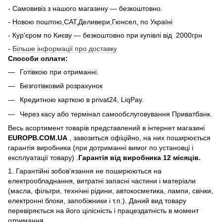
- Самовивіз з нашого магазину — безкоштовно.
- Новою поштою,САТ,Деливери,Гюнсел, по Україні
- Кур'єром по Києву — безкоштовно при купiвлi вiд 2000грн
-
Більше інформації про доставку
Способи оплати:
Готівкою при отриманні.
Безготівковий розрахунок
Кредитною карткою в privat24, LiqPay.
Через касу або термінал самообслуговування Приватбанк.
Весь асортимент товарів представлений в інтернет магазині
EUROPB.COM.UA
, завозиться офіційно, на них поширюється
гарантія виробника (при дотриманні вимог по установці і
експлуатації товару) .
Гарантія від виробника 12 місяців.
1. Гарантійні зобов'язання не поширюються на
електрообладнання, витратні запасні частини і матеріали
(масла, фільтри, технічні рідини, автокосметика, лампи, свічки,
електронні блоки, запобіжники і т.п.). Даний вид товару
перевіряється на його цілісність і працездатність в момент
отримання.