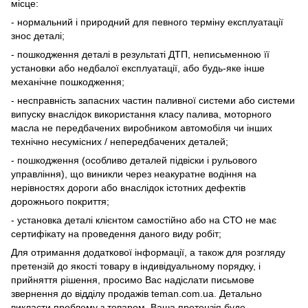
місце:
- нормальний і природний для певного терміну експлуатації
знос деталі;
- пошкодження деталі в результаті ДТП, неписьменною її
установки або недбалої експлуатації, або будь-яке інше
механічне пошкодження;
- несправність запасних частин паливної системи або системи
випуску внаслідок використання класу палива, моторного
масла не передбачених виробником автомобіля чи інших
технічно несумісних / непередбачених деталей;
- пошкодження (особливо деталей підвіски і рульового
управління), що виникли через неакуратне водіння на
нерівностях дороги або внаслідок істотних дефектів
дорожнього покриття;
- установка деталі клієнтом самостійно або на СТО не має
сертифікату на проведення даного виду робіт;
Для отримання додаткової інформації, а також для розгляду
претензій до якості товару в індивідуальному порядку, і
прийняття рішення, просимо Вас надіслати письмове
звернення до відділу продажів teman.com.ua. Детально
викласти проблему з товаром. Ваша претензія буде