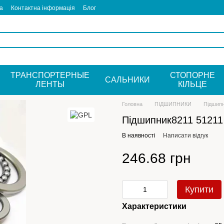
а
Контактна інформація
Блог
ТРАНСПОРТЕРНЫЕ
СТОПОРНЕ
САЛЬНИКИ
ЛЕНТЫ
КIЛЬЦЕ
Головна
ПІДШИПНИКИ
Підшипн
Підшипник8211 51211
В наявності
Написати відгук
246.68 грн
Купити
Характеристики