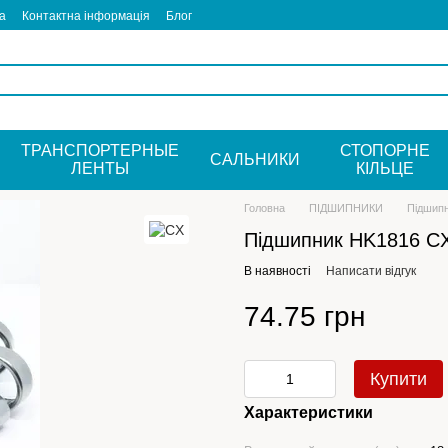
а
Контактна інформація
Блог
ТРАНСПОРТЕРНЫЕ
СТОПОРНЕ
САЛЬНИКИ
ЛЕНТЫ
КIЛЬЦЕ
Головна
ПІДШИПНИКИ
Підшип
Підшипник HK1816 C
В наявності
Написати відгук
74.75 грн
Купити
Характеристики